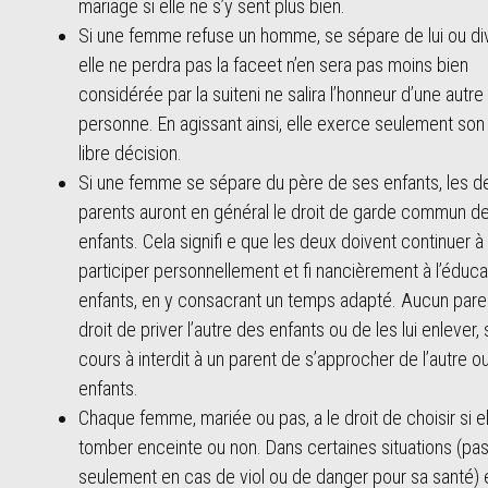
mariage si elle ne s’y sent plus bien.
Si une femme refuse un homme, se sépare de lui ou di
elle ne perdra pas la faceet n’en sera pas moins bien
considérée par la suiteni ne salira l’honneur d’une autre
personne. En agissant ainsi, elle exerce seulement son 
libre décision.
Si une femme se sépare du père de ses enfants, les d
parents auront en général le droit de garde commun d
enfants. Cela signifi e que les deux doivent continuer à
participer personnellement et fi nancièrement à l’éduc
enfants, en y consacrant un temps adapté. Aucun paren
droit de priver l’autre des enfants ou de les lui enlever, s
cours à interdit à un parent de s’approcher de l’autre o
enfants.
Chaque femme, mariée ou pas, a le droit de choisir si el
tomber enceinte ou non. Dans certaines situations (pa
seulement en cas de viol ou de danger pour sa santé) e