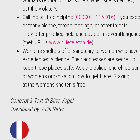
woman‘s reputation that suffers when she is harmed,
but the violator’s.
Call the toll free helpline (
08000 – 116 016
) if you exp
or fear violence, forced marriage, or other threats.
They offer practical help and advice in several languag
(their URL is
www.hilfetelefon.de
).
Women’s shelters offer sanctuary to women who have
experienced violence. Their addresses are secret to
keep these places safe. Ask the police, church person
or women‘s organization how to get there. Staying
at the women‘s shelter is free.
Concept & Text © Birte Vogel.
Translated by Julia Ritter.