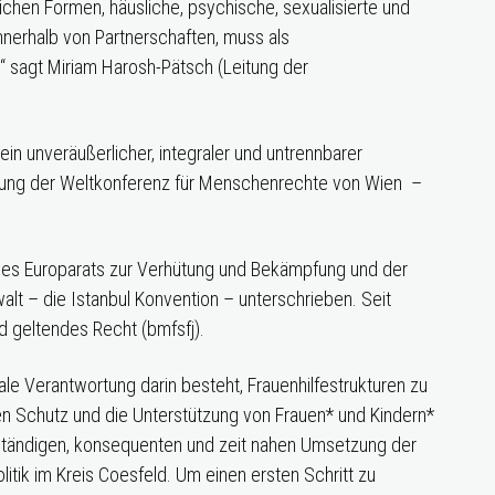
ichen Formen, häusliche, psychische, sexualisierte und
nnerhalb von Partnerschaften, muss als
 sagt Miriam Harosh-Pätsch (Leitung der
n unveräußerlicher, integraler und untrennbarer
lärung der Weltkonferenz für Menschenrechte von Wien –
es Europarats zur Verhütung und Bekämpfung und der
lt – die Istanbul Konvention – unterschrieben. Seit
d geltendes Recht (bmfsfj).
le Verantwortung darin besteht, Frauenhilfestrukturen zu
en Schutz und die Unterstützung von Frauen* und Kindern*
llständigen, konsequenten und zeit nahen Umsetzung der
tik im Kreis Coesfeld. Um einen ersten Schritt zu